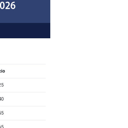
cio
25
40
55
65