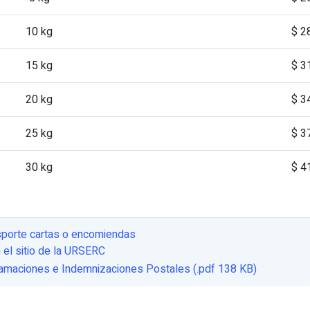
10 kg
$ 2
15 kg
$ 3
20 kg
$ 3
25 kg
$ 3
30 kg
$ 4
sporte cartas o encomiendas
n el sitio de la URSERC
maciones e Indemnizaciones Postales (.pdf 138 KB)