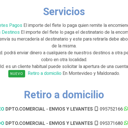
Servicios
etes Pagos
El importe del flete lo paga quien remite la encomien
s Destinos
El importe del flete lo paga el destinatario de la enco
envía su mercadería al destinatario y este para retirarla debe ab
de la misma.
d. podrá enviar dinero a cualquiera de nuestros destinos a otra 
cobro en otra localidad.
Ud. es un cliente habitual puede solicitar la apertura de una cuent
Retiro a domicilio
En Montevideo y Maldonado.
NUEVO
Retiro a domicilio
EO
DPTO.COMERCIAL - ENVIOS Y LEVANTES
095752166
DO
DPTO.COMERCIAL - ENVIOS Y LEVANTES
095371680