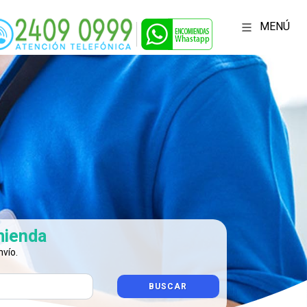
MENÚ
mienda
nvío.
BUSCAR