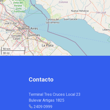
50 km
30 mi
Contacto
Terminal Tres Cruces Local 23
Bulevar Artigas 1825
2409 0999